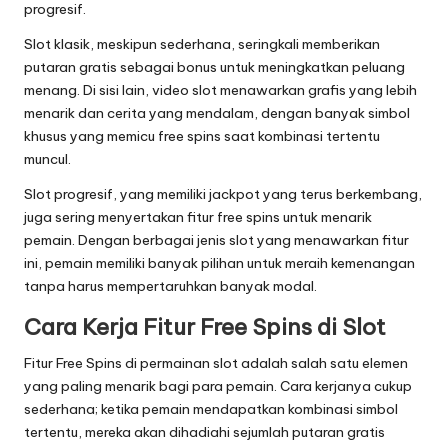
progresif.
Slot klasik, meskipun sederhana, seringkali memberikan
putaran gratis sebagai bonus untuk meningkatkan peluang
menang. Di sisi lain, video slot menawarkan grafis yang lebih
menarik dan cerita yang mendalam, dengan banyak simbol
khusus yang memicu free spins saat kombinasi tertentu
muncul.
Slot progresif, yang memiliki jackpot yang terus berkembang,
juga sering menyertakan fitur free spins untuk menarik
pemain. Dengan berbagai jenis slot yang menawarkan fitur
ini, pemain memiliki banyak pilihan untuk meraih kemenangan
tanpa harus mempertaruhkan banyak modal.
Cara Kerja Fitur Free Spins di Slot
Fitur Free Spins di permainan slot adalah salah satu elemen
yang paling menarik bagi para pemain. Cara kerjanya cukup
sederhana; ketika pemain mendapatkan kombinasi simbol
tertentu, mereka akan dihadiahi sejumlah putaran gratis