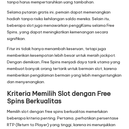
tanpa harus mempertaruhkan uang tambahan.
Selama putaran gratis ini, pemain dapat memenangkan
hadiah tanpa risiko kehilangan saldo mereka. Selain itu,
beberapa slot juga menawarkan penggKamu selama Free
Spins, yang dapat meningkatkan kemenangan secara
signifikan.
Fitur ini tidak hanya menambah keseruan, tetapi juga
memberikan kesempatan lebih besar untuk meraih jackpot.
Dengan demikian, Free Spins menjadi daya tarik utama yang
membuat banyak orang tertarik untuk bermain slot, karena
memberikan pengalaman bermain yang lebih menguntungkan
dan menyenangkan.
Kriteria Memilih Slot dengan Free
Spins Berkualitas
Memilih slot dengan free spins berkualitas memerlukan
beberapa kriteria penting. Pertama, perhatikan persentase
RTP (Return to Player) yang tinggi, karena ini menunjukkan