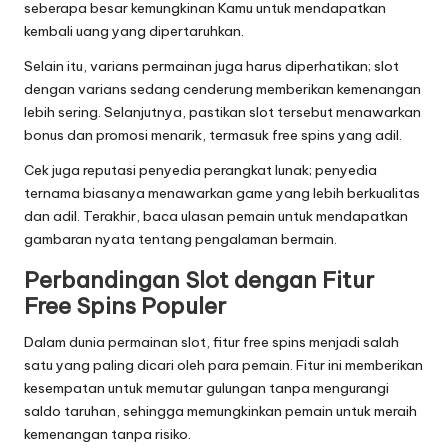
seberapa besar kemungkinan Kamu untuk mendapatkan
kembali uang yang dipertaruhkan.
Selain itu, varians permainan juga harus diperhatikan; slot
dengan varians sedang cenderung memberikan kemenangan
lebih sering. Selanjutnya, pastikan slot tersebut menawarkan
bonus dan promosi menarik, termasuk free spins yang adil.
Cek juga reputasi penyedia perangkat lunak; penyedia
ternama biasanya menawarkan game yang lebih berkualitas
dan adil. Terakhir, baca ulasan pemain untuk mendapatkan
gambaran nyata tentang pengalaman bermain.
Perbandingan Slot dengan Fitur
Free Spins Populer
Dalam dunia permainan slot, fitur free spins menjadi salah
satu yang paling dicari oleh para pemain. Fitur ini memberikan
kesempatan untuk memutar gulungan tanpa mengurangi
saldo taruhan, sehingga memungkinkan pemain untuk meraih
kemenangan tanpa risiko.