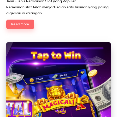
Jenis-Jenis Permainan Slot yang Populer
Permainan slot telah menjadi salah satu hiburan yang paling
digemari di kalangan…
Read More