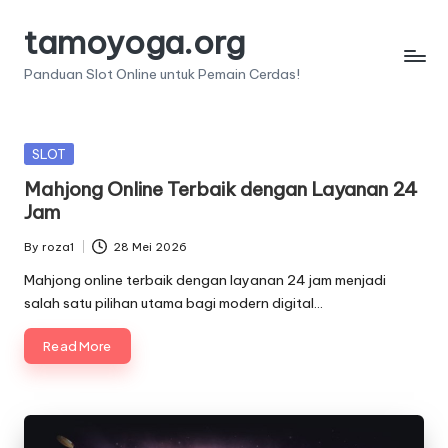
tamoyoga.org
Skip
to
Panduan Slot Online untuk Pemain Cerdas!
content
Posted
SLOT
in
Mahjong Online Terbaik dengan Layanan 24
Jam
By
roza1
28 Mei 2026
Posted
by
Mahjong online terbaik dengan layanan 24 jam menjadi
salah satu pilihan utama bagi modern digital…
Read More