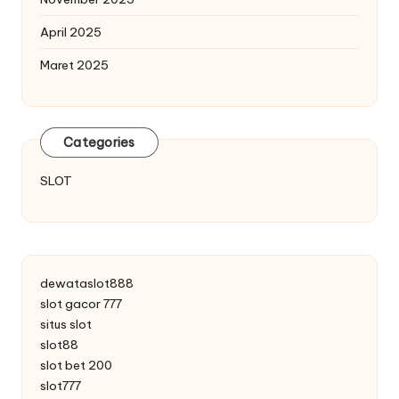
April 2025
Maret 2025
Categories
SLOT
dewataslot888
slot gacor 777
situs slot
slot88
slot bet 200
slot777