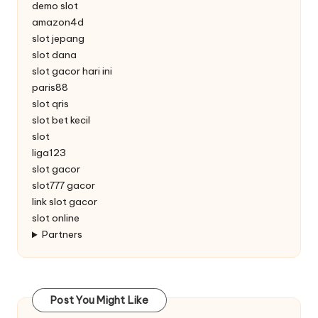
demo slot
amazon4d
slot jepang
slot dana
slot gacor hari ini
paris88
slot qris
slot bet kecil
slot
liga123
slot gacor
slot777 gacor
link slot gacor
slot online
Partners
Post You Might Like