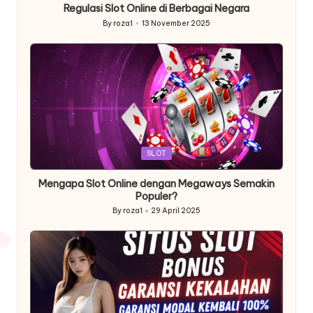
Regulasi Slot Online di Berbagai Negara
By
roza1
13 November 2025
Posted
by
Posted
SLOT
in
Mengapa Slot Online dengan Megaways Semakin
Populer?
By
roza1
29 April 2025
Posted
by