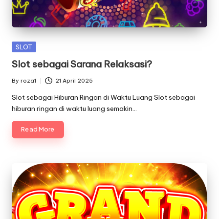
Posted
SLOT
in
Slot sebagai Sarana Relaksasi?
By
roza1
21 April 2025
Posted
by
Slot sebagai Hiburan Ringan di Waktu Luang Slot sebagai
hiburan ringan di waktu luang semakin…
Read More