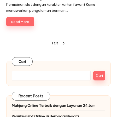
Permainan slot dengan karakter kartun favorit Kamu
menawarkan pengalaman bermain…
Read More
Paginasi
1
2
3
NEXT
pos
PAGE
Cari
Cari
Recent Posts
Mahjong Online Terbaik dengan Layanan 24 Jam
Regulasi Slot Online di Berbagai Negara